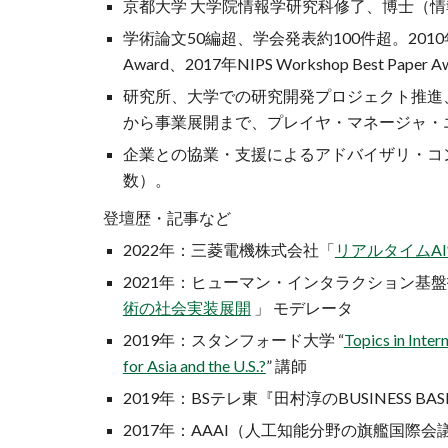
京都大学 大学院情報学研究科修了、博士（情
学術論文50編超、学会発表約100件超。2010年日本神
Award、2017年NIPS Workshop Best Paper
研究所、大学での研究開発プロジェクト推進
から事業展開まで、プレイヤ・マネージャ・
企業との協業・支援によるアドバイザリ・コ
数）。
登壇歴・記事など
2022年：三菱電機株式会社「
リアルタイムA
2021年：ヒューマン・インタラクション基
術の社会実装展開
」 モデレータ
2019年：スタンフォード大学 “
Topics in Inte
for Asia and the U.S.?
” 講師
2019年：BSテレ東『田村淳のBUSINESS BA
2017年：AAAI（人工知能分野の旗艦国際会