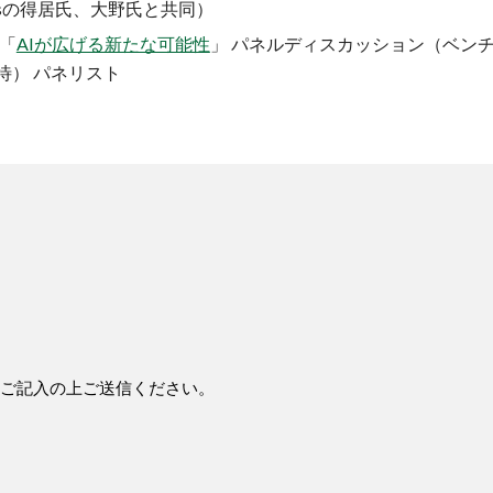
tworksの得居氏、大野氏と共同）
ム「
AIが広げる新たな可能性
」 パネルディスカッション（ベン
待） パネリスト