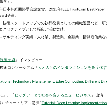
報学）。
経回路学会論文賞、2015年IEEE TrustCom Best Paper
 Award受賞。
、技術スタートアップでの執行役員としての組織運営など、研
エグゼクティブとして幅広い活動実績。
ンサルティング実績（人材業、製造業、金融業、情報通信業な
I制御技術
」 インタビュー
盤技術コンソーシアム「
人と人とのインタラクションを高度化す
rnational Technology Management: Edge Computing: Different Dir
SIC』、「
ビッグデータで社会を変えるニュービジネス
」 出演
議）チュートリアル講演 “
Tutorial: Deep Learning Implementation