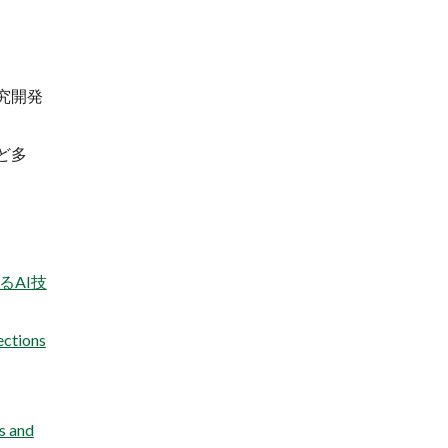
究開発
ど多
るAI技
ections
s and