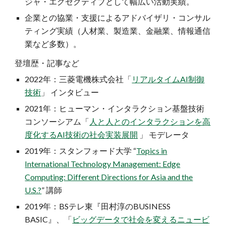
ジャ・エグゼクティブとして幅広い活動実績。
企業との協業・支援によるアドバイザリ・コンサル
ティング実績（人材業、製造業、金融業、情報通信
業など多数）。
登壇歴・記事など
2022年：三菱電機株式会社「
リアルタイムAI制御
技術
」 インタビュー
2021年：ヒューマン・インタラクション基盤技術
コンソーシアム「
人と人とのインタラクションを高
度化するAI技術の社会実装展開
」 モデレータ
2019年：スタンフォード大学 “
Topics in
International Technology Management: Edge
Computing: Different Directions for Asia and the
U.S.?
” 講師
2019年：BSテレ東『田村淳のBUSINESS
BASIC』、「
ビッグデータで社会を変えるニュービ